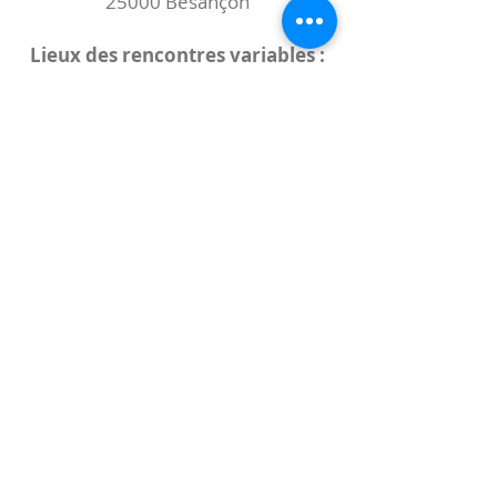
25000 Besançon
Lieux des rencontres variables :
indiqués sur la page de l'événement
(principalement à
- la
Maison de Velotte
27 chemin des
journaux
- la
Maison de quartier des Bains
Douches
(différentes adresses)
Le coccibulle
Abonnez-vous à notre newsletter,
Coccibulle !
S'abonner maintenant