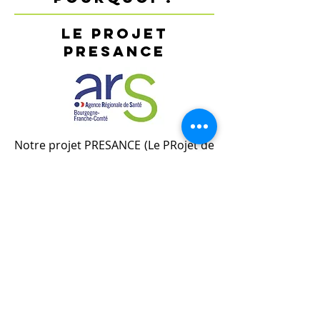
Le Projet
PRESANCe
Notre projet PRESANCE (Le PRojet de
naissancE Support d'AppropriatioN
et de ConfiancE) est financé par
l'Agence Régionale de Santé
Bourgogne Franche-Comté.
Nous travaillons pour ce projet en
partenariat avec l'ensemble des
acteur⸱ices de la périnatalité de
Besançon.