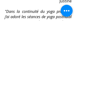
Justine
"Dans la continuité du yoga prénatal,
j’ai adoré les séances de yoga postnatal
avec Aurore. L’ambiance est douce,
bienveillante et adaptée à chaque
maman. Les exercices m’ont permis de
reprendre contact avec mon corps en
douceur, de soulager les tensions liées à
l’accouchement et de retrouver de
l’énergie.
Un vrai moment de détente et de bien-
être, qui fait autant de bien au corps
qu’au moral.
Et cerise sur le gâteau, on peut venir
accompagnée de bébé si besoin !
Je recommande vivement à toutes les
jeunes mamans qui souhaitent se
recentrer et prendre soin d’elles après la
naissance.
Merci pour tout !"