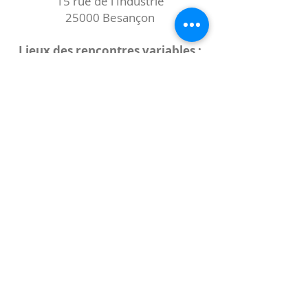
15 rue de l'Industrie
25000 Besançon
Lieux des rencontres variables :
indiqués sur la page de l'événement
(principalement à
- la
Maison de Velotte
27 chemin des
journaux
- la
Maison de quartier des Bains
Douches
(différentes adresses)
Le coccibulle
Abonnez-vous à notre newsletter,
Coccibulle !