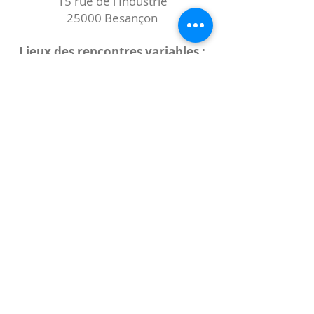
15 rue de l'Industrie
25000 Besançon
Lieux des rencontres variables :
indiqués sur la page de l'événement
(principalement à
- la
Maison de Velotte
27 chemin des
journaux
- la
Maison de quartier des Bains
Douches
(différentes adresses)
Le coccibulle
Abonnez-vous à notre newsletter,
Coccibulle !