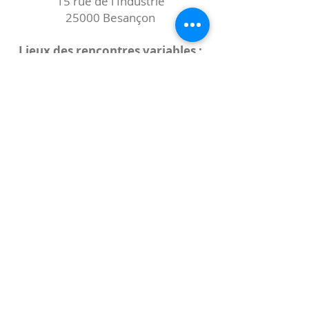
15 rue de l'Industrie
25000 Besançon
Lieux des rencontres variables :
indiqués sur la page de l'événement
(principalement à
- la
Maison de Velotte
27 chemin des
journaux
- la
Maison de quartier des Bains
Douches
(différentes adresses)
Le coccibulle
Abonnez-vous à notre newsletter,
Coccibulle !