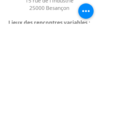
15 rue de l'Industrie
25000 Besançon
Lieux des rencontres variables :
indiqués sur la page de l'événement
(principalement à
- la
Maison de Velotte
27 chemin des
journaux
- la
Maison de quartier des Bains
Douches
(différentes adresses)
Le coccibulle
Abonnez-vous à notre newsletter,
Coccibulle !