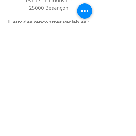
15 rue de l'Industrie
25000 Besançon
Lieux des rencontres variables :
indiqués sur la page de l'événement
(principalement à
- la
Maison de Velotte
27 chemin des
journaux
- la
Maison de quartier des Bains
Douches
(différentes adresses)
Le coccibulle
Abonnez-vous à notre newsletter,
Coccibulle !