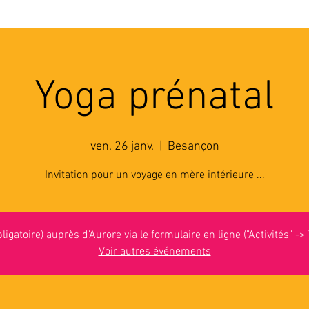
'ASSOCIATION
ACTIVITES
RESSOURCES
A
Yoga prénatal
ven. 26 janv.
  |  
Besançon
Invitation pour un voyage en mère intérieure ...
bligatoire) auprès d'Aurore via le formulaire en ligne ("Activités" ->
Voir autres événements