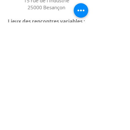
15 rue de l'Industrie
25000 Besançon
Lieux des rencontres variables :
indiqués sur la page de l'événement
(principalement à
- la
Maison de Velotte
27 chemin des
journaux
- la
Maison de quartier des Bains
Douches
(différentes adresses)
Le coccibulle
Abonnez-vous à notre newsletter,
Coccibulle !