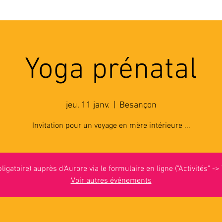
'ASSOCIATION
ACTIVITES
RESSOURCES
A
Yoga prénatal
jeu. 11 janv.
  |  
Besançon
Invitation pour un voyage en mère intérieure ...
bligatoire) auprès d'Aurore via le formulaire en ligne ("Activités" ->
Voir autres événements