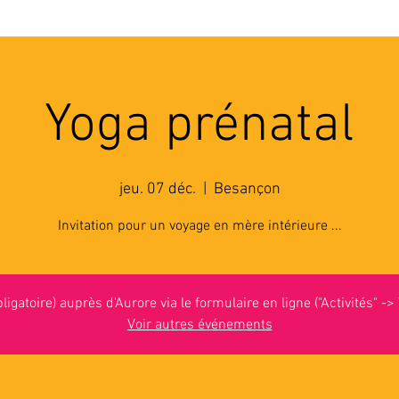
'ASSOCIATION
ACTIVITES
RESSOURCES
A
Yoga prénatal
jeu. 07 déc.
  |  
Besançon
Invitation pour un voyage en mère intérieure ...
bligatoire) auprès d'Aurore via le formulaire en ligne ("Activités" ->
Voir autres événements