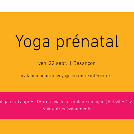
'ASSOCIATION
ACTIVITES
RESSOURCES
A
Yoga prénatal
ven. 22 sept.
  |  
Besançon
Invitation pour un voyage en mère intérieure ...
bligatoire) auprès d'Aurore via le formulaire en ligne ("Activités" ->
Voir autres événements