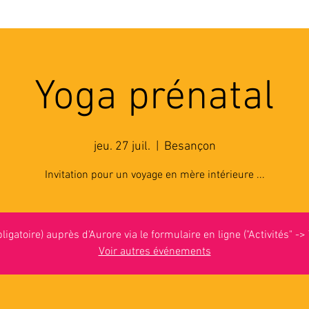
'ASSOCIATION
ACTIVITES
RESSOURCES
A
Yoga prénatal
jeu. 27 juil.
  |  
Besançon
Invitation pour un voyage en mère intérieure ...
bligatoire) auprès d'Aurore via le formulaire en ligne ("Activités" ->
Voir autres événements