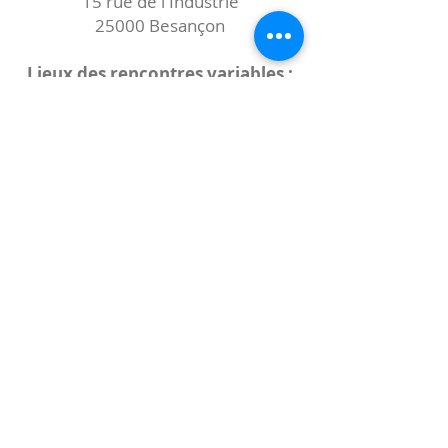
15 rue de l'Industrie
25000 Besançon
Lieux des rencontres variables :
indiqués sur la page de l'événement
(principalement à
- la
Maison de Velotte
27 chemin des
journaux
- la
Maison de quartier des Bains
Douches
(différentes adresses)
Le coccibulle
Abonnez-vous à notre newsletter,
Coccibulle !