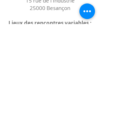
15 rue de l'Industrie
25000 Besançon
Lieux des rencontres variables :
indiqués sur la page de l'événement
(principalement à
- la
Maison de Velotte
27 chemin des
journaux
- la
Maison de quartier des Bains
Douches
(différentes adresses)
Le coccibulle
Abonnez-vous à notre newsletter,
Coccibulle !