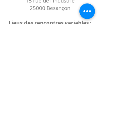
15 rue de l'Industrie
25000 Besançon
Lieux des rencontres variables :
indiqués sur la page de l'événement
(principalement à
- la
Maison de Velotte
27 chemin des
journaux
- la
Maison de quartier des Bains
Douches
(différentes adresses)
Le coccibulle
Abonnez-vous à notre newsletter,
Coccibulle !