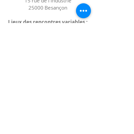
15 rue de l'Industrie
25000 Besançon
Lieux des rencontres variables :
indiqués sur la page de l'événement
(principalement à
- la
Maison de Velotte
27 chemin des
journaux
- la
Maison de quartier des Bains
Douches
(différentes adresses)
Le coccibulle
Abonnez-vous à notre newsletter,
Coccibulle !