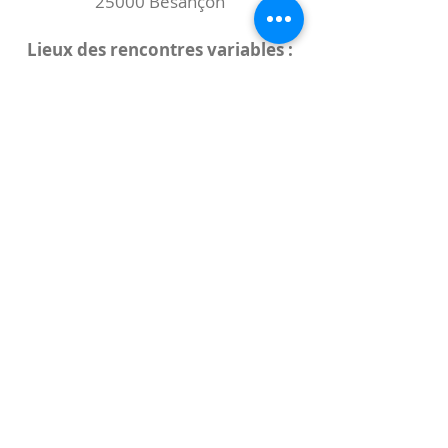
25000 Besançon
Lieux des rencontres variables :
indiqués sur la page de l'événement
(principalement à
- la
Maison de Velotte
27 chemin des
journaux
- la
Maison de quartier des Bains
Douches
(différentes adresses)
Le coccibulle
Abonnez-vous à notre newsletter,
Coccibulle !
S'abonner maintenant