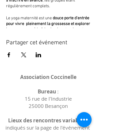
s'inscrire en avance
, les groupes étant
régulièrement complets.
Le yoga maternité est une
douce porte d'entrée
pour vivre pleinement la grossesse et explorer
les ressources à la fois simples et puissantes
dont notre corps dispose en vue de la
naissance.
Partager cet événement
->
Pour plus d'infos (dont contact et tarifs)
voir
ici
Association Coccinelle
Bureau
:
15 rue de l'Industrie
25000 Besançon
Lieux des rencontres variables :
indiqués sur la page de l'événement
(principalement à