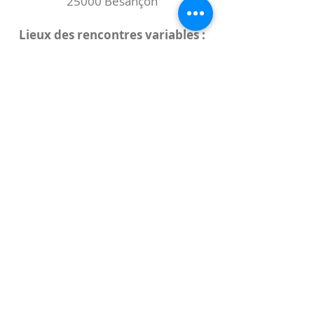
25000 Besançon
Lieux des rencontres variables :
indiqués sur la page de l'événement
(principalement à
- la
Maison de Velotte
27 chemin des
journaux
- la
Maison de quartier des Bains
Douches
(différentes adresses)
Le coccibulle
Abonnez-vous à notre newsletter,
Coccibulle !
S'abonner maintenant