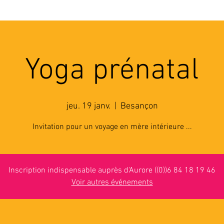
'ASSOCIATION
ACTIVITES
RESSOURCES
A
Yoga prénatal
jeu. 19 janv.
  |  
Besançon
Invitation pour un voyage en mère intérieure ...
Inscription indispensable auprès d'Aurore ((0))6 84 18 19 46
Voir autres événements