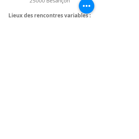
25000 Besançon
Lieux des rencontres variables :
indiqués sur la page de l'événement
(principalement à
- la
Maison de Velotte
27 chemin des
journaux
- la
Maison de quartier des Bains
Douches
(différentes adresses)
Le coccibulle
Abonnez-vous à notre newsletter,
Coccibulle !
S'abonner maintenant