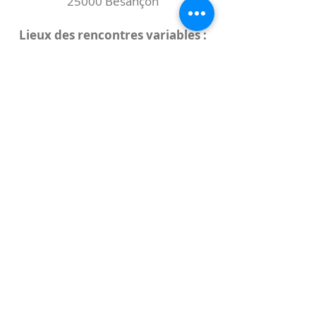
25000 Besançon
Lieux des rencontres variables :
indiqués sur la page de l'événement
(principalement à
- la
Maison de Velotte
27 chemin des
journaux
- la
Maison de quartier des Bains
Douches
(différentes adresses)
Le coccibulle
Abonnez-vous à notre newsletter,
Coccibulle !
S'abonner maintenant