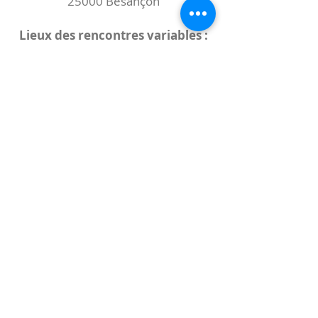
25000 Besançon
Lieux des rencontres variables :
indiqués sur la page de l'événement
(principalement à
- la
Maison de Velotte
27 chemin des
journaux
- la
Maison de quartier des Bains
Douches
(différentes adresses)
Le coccibulle
Abonnez-vous à notre newsletter,
Coccibulle !
S'abonner maintenant