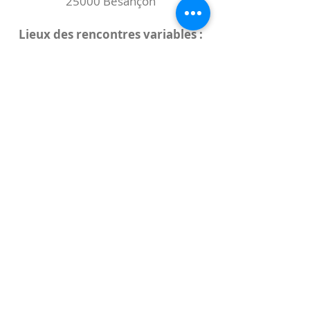
25000 Besançon
Lieux des rencontres variables :
indiqués sur la page de l'événement
(principalement à
- la
Maison de Velotte
27 chemin des
journaux
- la
Maison de quartier des Bains
Douches
(différentes adresses)
Le coccibulle
Abonnez-vous à notre newsletter,
Coccibulle !
S'abonner maintenant