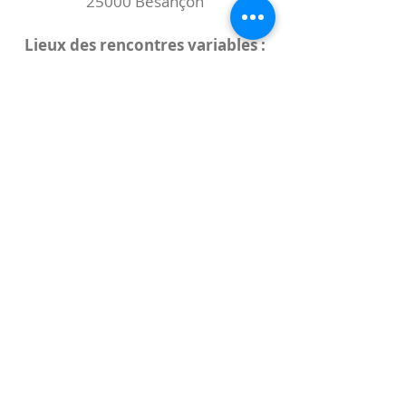
25000 Besançon
Lieux des rencontres variables :
indiqués sur la page de l'événement
(principalement à
- la
Maison de Velotte
27 chemin des
journaux
- la
Maison de quartier des Bains
Douches
(différentes adresses)
Le coccibulle
Abonnez-vous à notre newsletter,
Coccibulle !
S'abonner maintenant