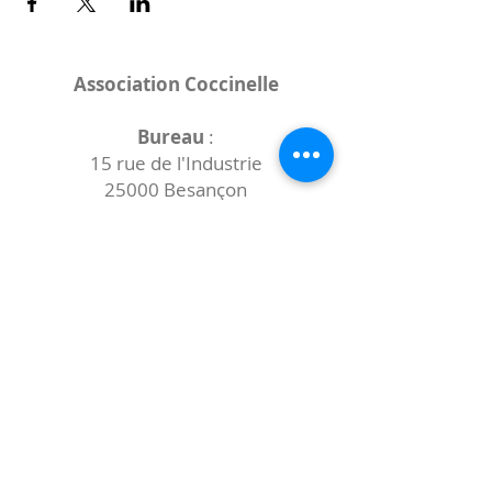
Association Coccinelle
Bureau
:
15 rue de l'Industrie
25000 Besançon
Lieux des rencontres variables :
indiqués sur la page de l'événement
(principalement à
- la
Maison de Velotte
27 chemin des
journaux
- la
Maison de quartier des Bains
Douches
(différentes adresses)