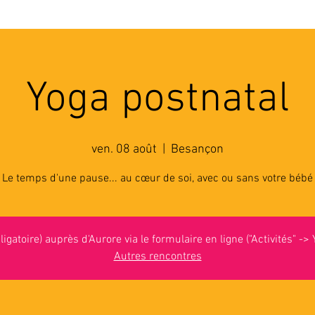
'ASSOCIATION
ACTIVITES
RESSOURCES
A
Yoga postnatal
ven. 08 août
  |  
Besançon
Le temps d'une pause... au cœur de soi, avec ou sans votre bébé
ligatoire) auprès d'Aurore via le formulaire en ligne ("Activités" ->
Autres rencontres