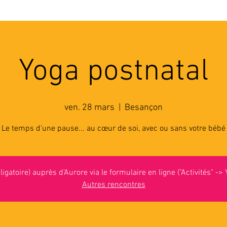
'ASSOCIATION
ACTIVITES
RESSOURCES
A
Yoga postnatal
ven. 28 mars
  |  
Besançon
Le temps d'une pause... au cœur de soi, avec ou sans votre bébé
ligatoire) auprès d'Aurore via le formulaire en ligne ("Activités" ->
Autres rencontres