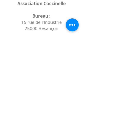
Association Coccinelle
Bureau
:
15 rue de l'Industrie
25000 Besançon
Lieux des rencontres variables :
indiqués sur la page de l'événement
(principalement à
- la
Maison de Velotte
27 chemin des
journaux
- la
Maison de quartier des Bains
Douches
(différentes adresses)
Le coccibulle