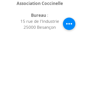
Association Coccinelle
Bureau
:
15 rue de l'Industrie
25000 Besançon
Lieux des rencontres variables :
indiqués sur la page de l'événement
(principalement à
- la
Maison de Velotte
27 chemin des
journaux
- la
Maison de quartier des Bains
Douches
(différentes adresses)
Le coccibulle