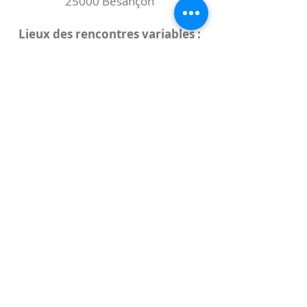
25000 Besançon
Lieux des rencontres variables :
indiqués sur la page de l'événement
(principalement à
- la
Maison de Velotte
27 chemin des
journaux
- la
Maison de quartier des Bains
Douches
(différentes adresses)
Le coccibulle
Abonnez-vous à notre newsletter,
Coccibulle !
S'abonner maintenant