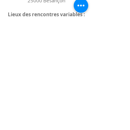
25000 Besançon
Lieux des rencontres variables :
indiqués sur la page de l'événement
(principalement à
- la
Maison de Velotte
27 chemin des
journaux
- la
Maison de quartier des Bains
Douches
(différentes adresses)
Le coccibulle
Abonnez-vous à notre newsletter,
Coccibulle !
S'abonner maintenant