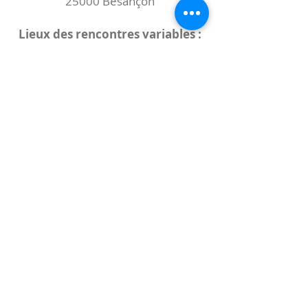
25000 Besançon
Lieux des rencontres variables :
indiqués sur la page de l'événement
(principalement à
- la
Maison de Velotte
27 chemin des
journaux
- la
Maison de quartier des Bains
Douches
(différentes adresses)
Le coccibulle
Abonnez-vous à notre newsletter,
Coccibulle !
S'abonner maintenant