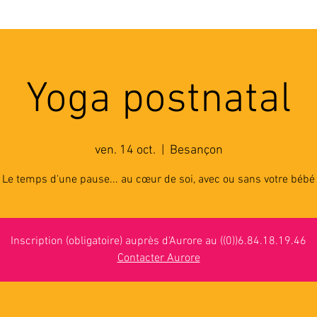
'ASSOCIATION
ACTIVITES
RESSOURCES
A
Yoga postnatal
ven. 14 oct.
  |  
Besançon
Le temps d'une pause... au cœur de soi, avec ou sans votre bébé
Inscription (obligatoire) auprès d'Aurore au ((0))6.84.18.19.46
Contacter Aurore