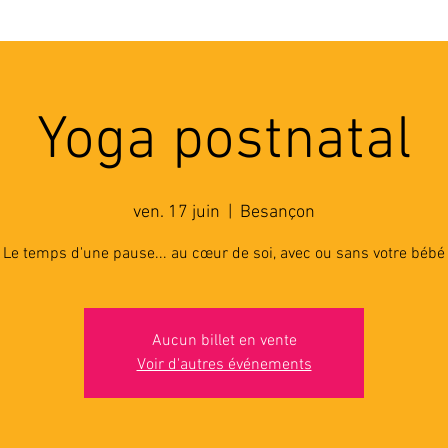
'ASSOCIATION
ACTIVITES
RESSOURCES
A
Yoga postnatal
ven. 17 juin
  |  
Besançon
Le temps d'une pause... au cœur de soi, avec ou sans votre bébé
Aucun billet en vente
Voir d'autres événements