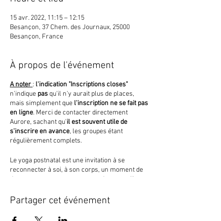
15 avr. 2022, 11:15 – 12:15
Besançon, 37 Chem. des Journaux, 25000
Besançon, France
À propos de l'événement
A noter
:
l'indication "Inscriptions closes"
n'indique
pas
qu'il n'y aurait plus de places,
mais simplement que
l'inscription ne se fait pas
en ligne
. Merci de contacter directement
Aurore, sachant qu'
il est souvent utile de
s'inscrire en avance
, les groupes étant
régulièrement complets.
Le yoga postnatal est une invitation à se
reconnecter à soi, à son corps, un moment de
douceur, en respectant votre rythme et, s'il ou
elle est présent.e les besoins de votre bébé.
Partager cet événement
->
Pour plus d'infos (dont contact et tarifs)
voir
ici