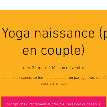
'ASSOCIATION
ACTIVITES
RESSOURCES
A
Yoga naissance (
en couple)
dim. 22 mars
  |  
Maison de velotte
 dans la naissance, un temps de douceur en partage avec les béb
possible en duo
Inscriptions directement auprès d'Aurore (voir ci-dessous)