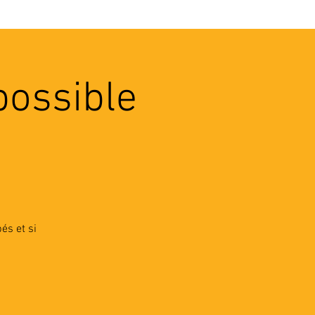
VEC LES PROS
CONTACTS
possible
és et si