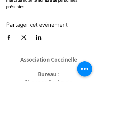
merci de noter le nombre de personnes 
présentes.
Partager cet événement
Association Coccinelle
Bureau
:
15 rue de l'Industrie
25000 Besançon
Lieux des rencontres variables :
indiqués sur la page de l'événement
(principalement à
- la
Maison de Velotte
27 chemin des
journaux