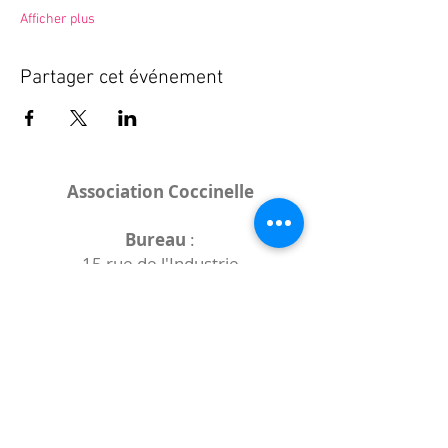
Afficher plus
Partager cet événement
Association Coccinelle
Bureau
:
15 rue de l'Industrie
25000 Besançon
Lieux des rencontres variables :
indiqués sur la page de l'événement
(principalement à
- la
Maison de Velotte
27 chemin des
journaux