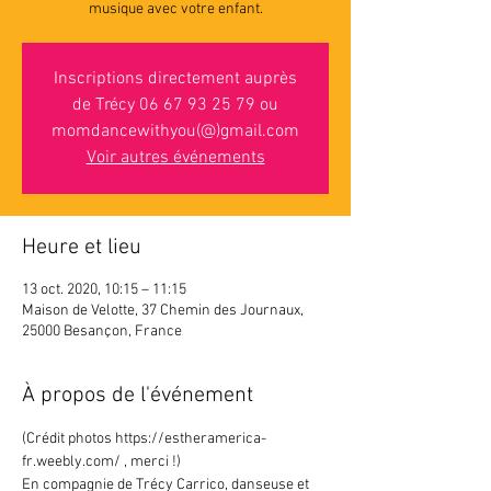
musique avec votre enfant.
Inscriptions directement auprès
de Trécy 06 67 93 25 79 ou
momdancewithyou(@)gmail.com
Voir autres événements
Heure et lieu
13 oct. 2020, 10:15 – 11:15
Maison de Velotte, 37 Chemin des Journaux,
25000 Besançon, France
À propos de l'événement
(Crédit photos https://estheramerica-
fr.weebly.com/ , merci !)
En compagnie de Trécy Carrico, danseuse et 