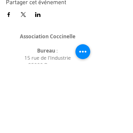
Partager cet événement
Association Coccinelle
Bureau
:
15 rue de l'Industrie
25000 Besançon
Lieux des rencontres variables :
indiqués sur la page de l'événement
(principalement à
- la
Maison de Velotte
27 chemin des
journaux
- la
Maison de quartier des Bains
Douches
(différentes adresses)