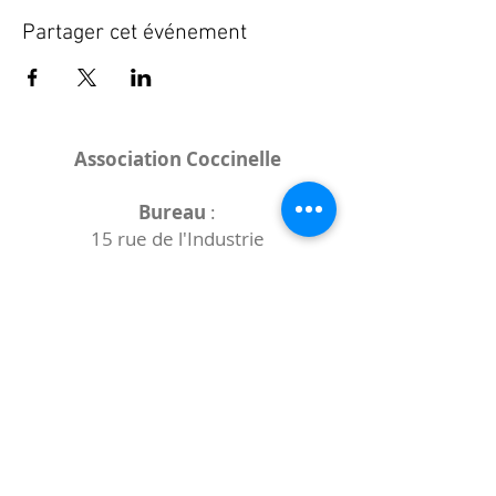
Partager cet événement
Association Coccinelle
Bureau
:
15 rue de l'Industrie
25000 Besançon
Lieux des rencontres variables :
indiqués sur la page de l'événement
(principalement à
- la
Maison de Velotte
27 chemin des
journaux
- la
Maison de quartier des Bains
Douches
(différentes adresses)