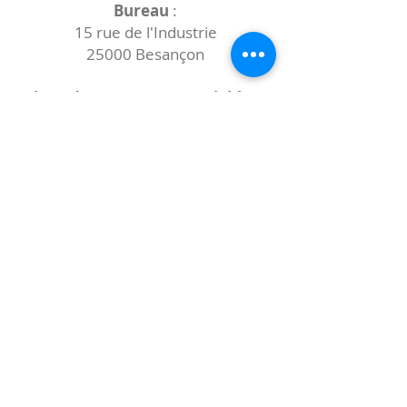
Bureau
:
15 rue de l'Industrie
25000 Besançon
Lieux des rencontres variables :
indiqués sur la page de l'événement
(principalement à
- la
Maison de Velotte
27 chemin des
journaux
- la
Maison de quartier des Bains
Douches
(différentes adresses)
Le coccibulle
Abonnez-vous à notre newsletter,
Coccibulle !