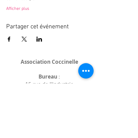
Afficher plus
Partager cet événement
Association Coccinelle
Bureau
:
15 rue de l'Industrie
25000 Besançon
Lieux des rencontres variables :
indiqués sur la page de l'événement
(principalement à
- la
Maison de Velotte
27 chemin des
journaux