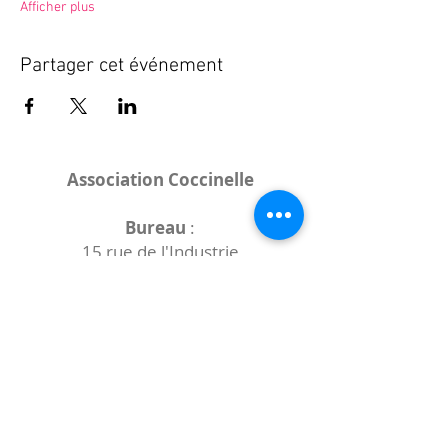
Afficher plus
Partager cet événement
Association Coccinelle
Bureau
:
15 rue de l'Industrie
25000 Besançon
Lieux des rencontres variables :
indiqués sur la page de l'événement
(principalement à
- la
Maison de Velotte
27 chemin des
journaux
- la
Maison de quartier des Bains