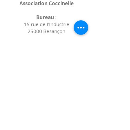
Association Coccinelle
Bureau
:
15 rue de l'Industrie
25000 Besançon
Lieux des rencontres variables :
indiqués sur la page de l'événement
(principalement à
- la
Maison de Velotte
27 chemin des
journaux
- la
Maison de quartier des Bains
Douches
(différentes adresses)
Le coccibulle