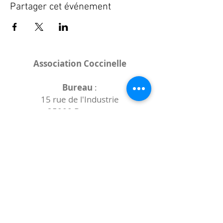
Partager cet événement
Association Coccinelle
Bureau
:
15 rue de l'Industrie
25000 Besançon
Lieux des rencontres variables :
indiqués sur la page de l'événement
(principalement à
- la
Maison de Velotte
27 chemin des
journaux
- la
Maison de quartier des Bains
Douches
(différentes adresses)