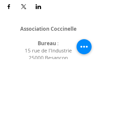
Association Coccinelle
Bureau
:
15 rue de l'Industrie
25000 Besançon
Lieux des rencontres variables :
indiqués sur la page de l'événement
(principalement à
- la
Maison de Velotte
27 chemin des
journaux
- la
Maison de quartier des Bains
Douches
(différentes adresses)