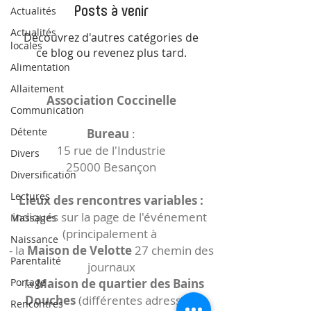
Posts à venir
Actualités
Actualités
Découvrez d'autres catégories de
locales
ce blog ou revenez plus tard.
Alimentation
Allaitement
Association Coccinelle
Communication
Détente
Bureau
:
15 rue de l'Industrie
Divers
25000 Besançon
Diversification
Lectures
Lieux des rencontres variables :
indiqués sur la page de l'événement
Massages
(principalement à
Naissance
- la
Maison de Velotte
27 chemin des
Parentalité
journaux
Portage
- la
Maison de quartier des Bains
Douches
(différentes adresses)
Rencontres